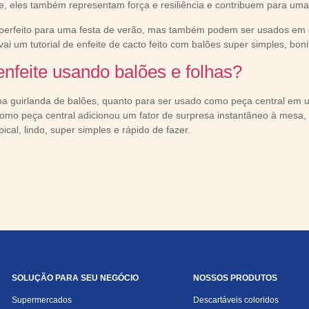
e, eles também representam força e resiliência e contribuem para u
a perfeito para uma festa de verão, mas também podem ser usados em
vai um tutorial de enfeite de cacto feito com balões super simples, bonit
enfeite usando balões e folhas?
a guirlanda de balões, quanto para ser usado como peça central em u
o peça central adicionou um fator de surpresa instantâneo à mesa, s
cal, lindo, super simples e rápido de fazer.
SOLUÇÃO PARA SEU NEGÓCIO
NOSSOS PRODUTOS
Supermercados
Descartáveis coloridos