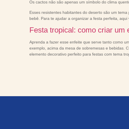
Os cactos não são apenas um símbolo do clima quent
Esses resistentes habitantes do deserto são um tem
bebê. Para te ajudar a organizar a festa perfeita, aqui 
Festa tropical: como criar um 
Aprenda a fazer esse enfeite que serve tanto como um
exemplo, acima da mesa de sobremesas e bebidas. Com
elemento decorativo perfeito para festas com tema tropi