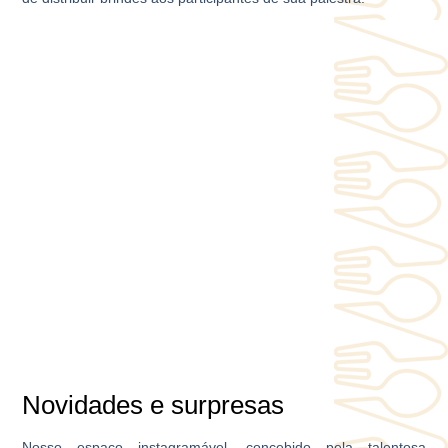
Novidades e surpresas
Nosso espaço instagramável, concebido pela talentosa